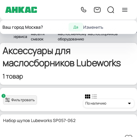
Оборудование
Комплектующие
Оборудование
Ваш город Москва?
Изменить
Да
для замены
и запчасти к
Аксессуары для
ая
для
Lubeworks
масел и
маслосменному
маслосборников
автосервиса
смазок
оборудованию
Аксессуары для
маслосборников Lubeworks
1 товар
1
Фильтровать
По наличию
Набор щупов Lubeworks SP057-062