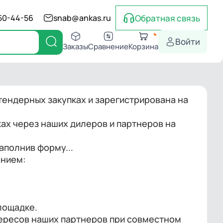
Обратная связь
550-44-56
snab@ankas.ru
Войти
Заказы
Сравнение
Корзина
тендерных закупках и зарегистрирована на
ках через наших дилеров и партнеров на
аполнив форму...
анием:
лощадке.
ересов наших партнеров при совместном