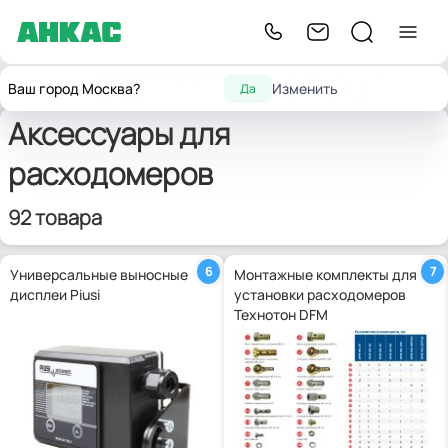
Контрольно-измерительные
Аксессуары для
Главная
Ваш город Москва?
Изменить
Да
приборы
расходомеров
Аксессуары для
расходомеров
92 товара
6
7
Универсальные выносные
Монтажные комплекты для
дисплеи Piusi
установки расходомеров
Технотон DFM