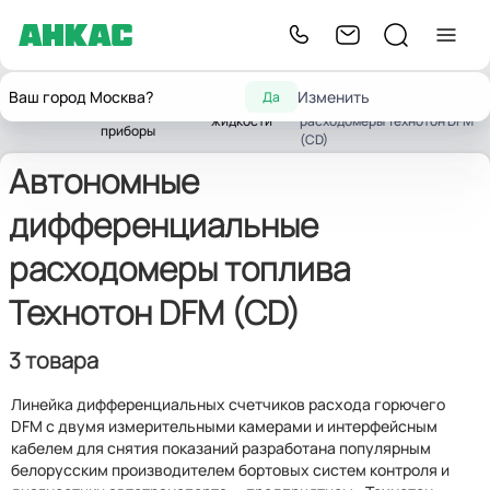
Автономные
Контрольно-
Ваш город Москва?
Изменить
Да
Расходомеры
дифференциальные
Главная
измерительные
жидкости
расходомеры Технотон DFM
приборы
(CD)
Автономные
дифференциальные
расходомеры топлива
Технотон DFM (CD)
3 товара
Линейка дифференциальных счетчиков расхода горючего
DFM с двумя измерительными камерами и интерфейсным
кабелем для снятия показаний разработана популярным
белорусским производителем бортовых систем контроля и