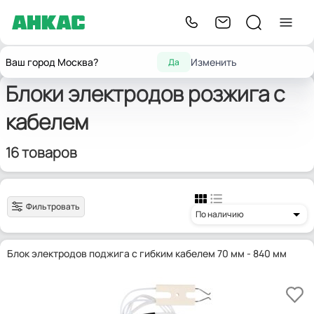
Запчасти для
Электроды поджига и
Блоки электродов
Главная
Ваш город Москва?
Изменить
Да
горелок
ионизации
розжига с кабелем
Блоки электродов розжига с
кабелем
16 товаров
Фильтровать
По наличию
Блок электродов поджига с гибким кабелем 70 мм - 840 мм