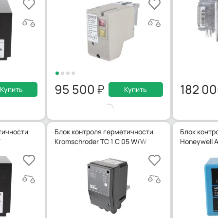
95 500
182 0
Купить
Купить
тичности
Блок контроля герметичности
Блок контр
7
Kromschroder TC 1 C 05 W/W
Honeywell A