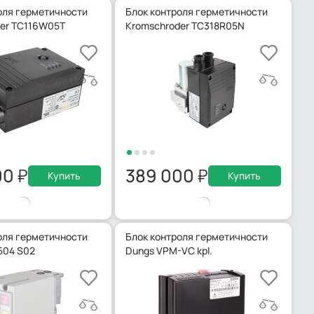
оля герметичности
Блок контроля герметичности
er TC116W05T
Kromschroder TC318R05N
00
389 000
Купить
Купить
оля герметичности
Блок контроля герметичности
504 S02
Dungs VPM-VC kpl.