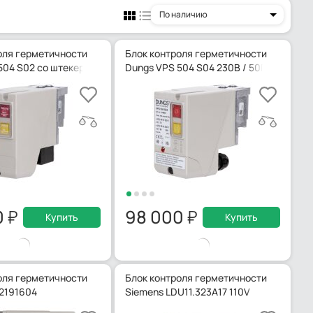
По наличию
оля герметичности
Блок контроля герметичности
04 S02 со штекером 230 В / 50 Гц
Dungs VPS 504 S04 230В / 50Гц
0
98 000
Купить
Купить
оля герметичности
Блок контроля герметичности
 2191604
Siemens LDU11.323A17 110V