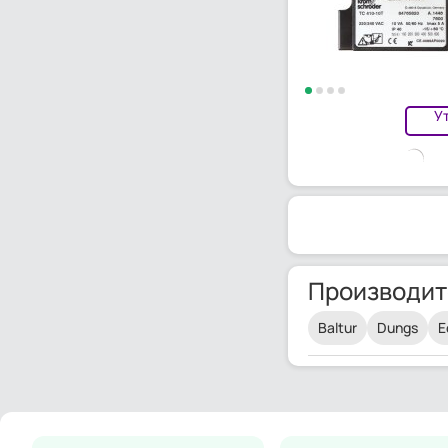
У
Производит
Baltur
Dungs
E