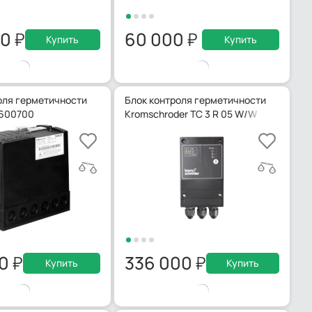
00
60 000
Купить
Купить
оля герметичности
Блок контроля герметичности
 600700
Kromschroder TC 3 R 05 W/W
00
336 000
Купить
Купить