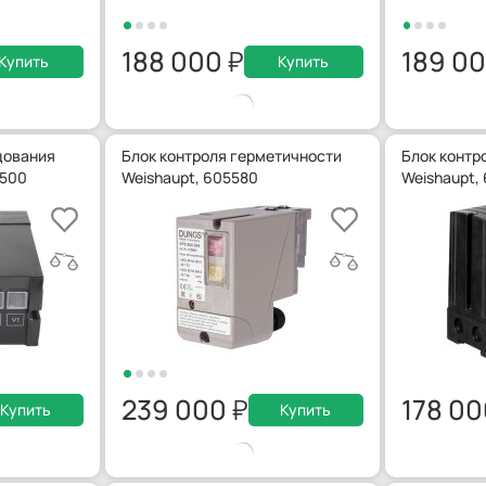
188 000
189 0
Купить
Купить
дования
Блок контроля герметичности
Блок контр
0500
Weishaupt, 605580
Weishaupt,
239 000
178 0
Купить
Купить