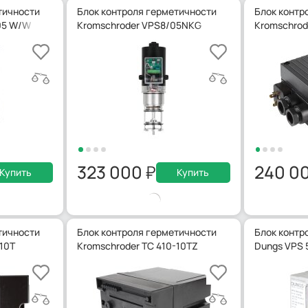
тичности
Блок контроля герметичности
Блок контр
 05 W/W
Kromschroder VPS8/05NKG
Kromschrod
323 000
240 0
Купить
Купить
тичности
Блок контроля герметичности
Блок контр
-10T
Kromschroder TC 410-10TZ
Dungs VPS 