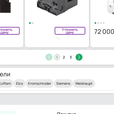
точнить
Уточнить
72 00
цену
цену
1
2
3
ели
coflam
Elco
Kromschroder
Siemens
Weishaupt