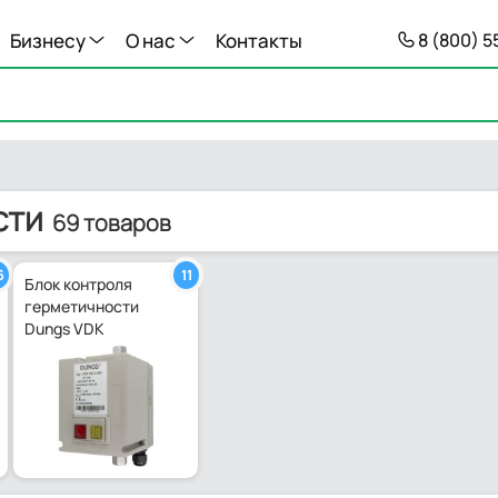
Бизнесу
О нас
Контакты
8 (800) 
сти
69 товаров
6
11
Блок контроля
герметичности
Dungs VDK