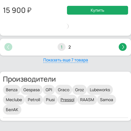
15 900
Купить
1
2
Показать еще 7 товара
Производители
Benza
Gespasa
GPI
Graco
Groz
Lubeworks
Meclube
Petroll
Piusi
Pressol
RAASM
Samoa
БелАК