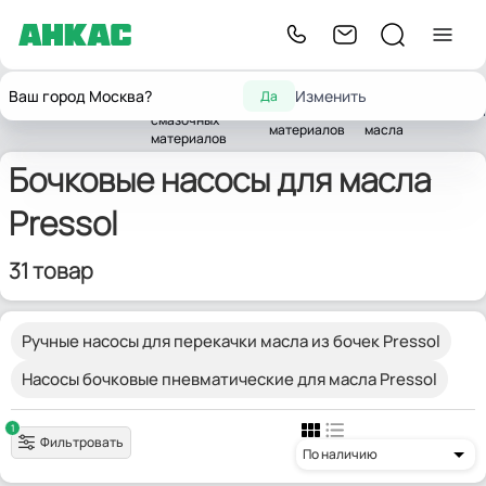
Насосы для
Насосы для
Бочковые
Ваш город Москва?
Изменить
Да
горюче-
Главная
Насосы
смазочных
насосы для
Presso
смазочных
материалов
масла
материалов
Бочковые насосы для масла
Pressol
31 товар
Ручные насосы для перекачки масла из бочек Pressol
Насосы бочковые пневматические для масла Pressol
1
Фильтровать
По наличию