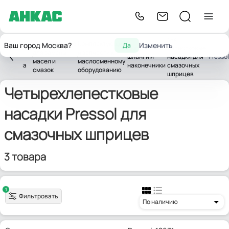
4-х
Оборудование
Комплектующие
Ваш город Москва?
Изменить
Да
рудование
Выпускные
лепестковые
для замены
и запчасти к
шланги и
насадки для
Pressol
масел и
маслосменному
осервиса
наконечники
смазочных
смазок
оборудованию
шприцев
Четырехлепестковые
насадки Pressol для
смазочных шприцев
3 товара
1
Фильтровать
По наличию