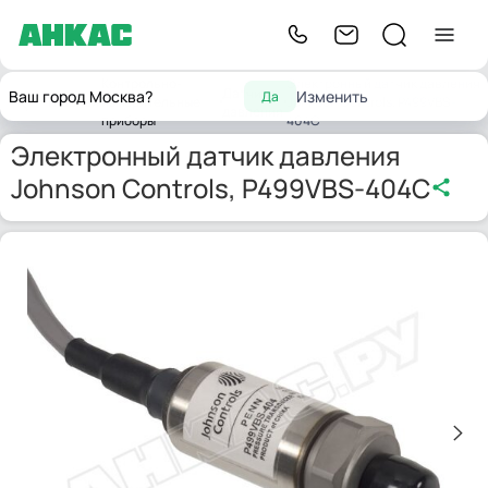
Контрольно-
Электронный датчик давления
Датчики
Ваш город Москва?
Изменить
Да
Главная
измерительные
Johnson Controls, P499VBS-
давления
приборы
404C
Электронный датчик давления
Johnson Controls, P499VBS-404C