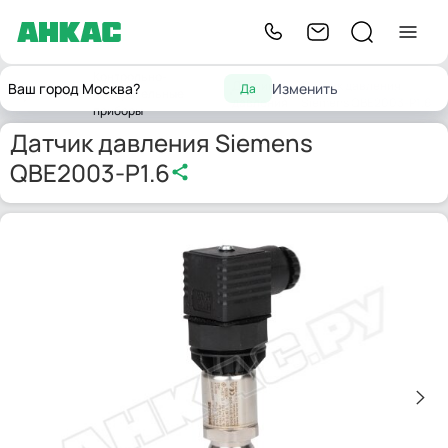
Контрольно-
Датчики
Датчик давления
Ваш город Москва?
Изменить
Да
Главная
измерительные
давления
Siemens QBE2003-P1.6
приборы
Датчик давления Siemens
QBE2003-P1.6