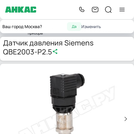
Контрольно-
Датчики
Датчик давления
Ваш город Москва?
Изменить
Да
Главная
измерительные
давления
Siemens QBE2003-P2.5
приборы
Датчик давления Siemens
QBE2003-P2.5