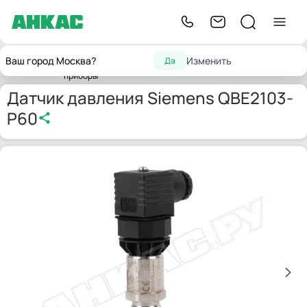
Контрольно-
Датчики
Датчик давления
Ваш город Москва?
Изменить
Да
Главная
измерительные
давления
Siemens QBE2103-P60
приборы
Датчик давления Siemens QBE2103-
P60