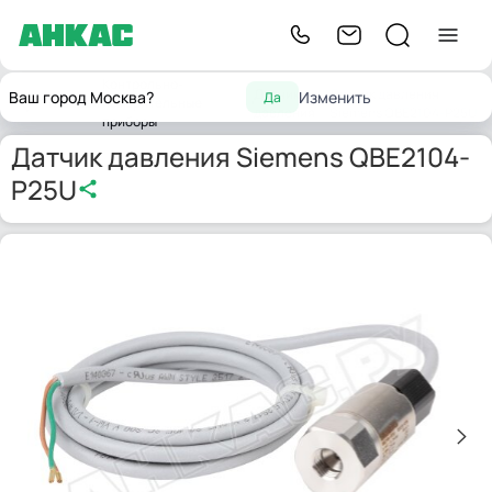
Контрольно-
Датчики
Датчик давления
Ваш город Москва?
Изменить
Да
Главная
измерительные
давления
Siemens QBE2104-P25U
приборы
Датчик давления Siemens QBE2104-
P25U