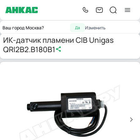
Запчасти для
Датчики
ИК-датчик пламени CIB Unigas
Главная
Ваш город Москва?
Изменить
Да
горелок
пламени
QRI2B2.B180B1
ИК-датчик пламени CIB Unigas
QRI2B2.B180B1