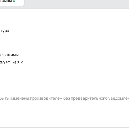
отзывы
0
атура
ые зажимы
130 °C: ±1.3 K
г
т быть изменены производителем без предварительного уведомле