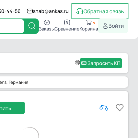
Обратная связь
550-44-56
snab@ankas.ru
Войти
Заказы
Сравнение
Корзина
Запросить КП
ens
, Германия
пить