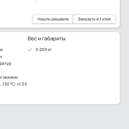
Нашли дешевле
Заказать в 1 клик
Вес и габариты
ра
0.209 кг
м
ратур:
е зажимы
.130 °C: ±1.3 K