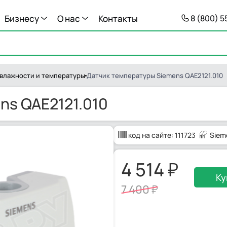
Бизнесу
О нас
Контакты
8 (800) 
 влажности и температуры
Датчик температуры Siemens QAE2121.010
ns QAE2121.010
код на сайте:
111723
Siem
4 514
Ку
7 400