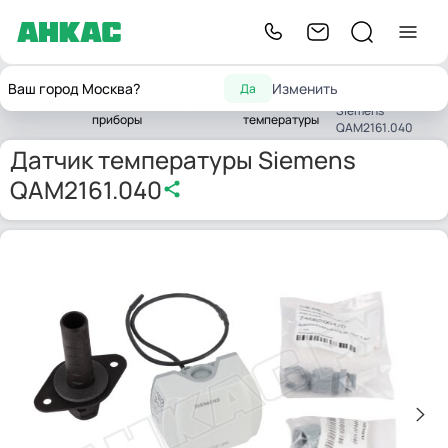
Датчик
Контрольно-
Датчики
Ваш город Москва?
Изменить
Да
температуры
Главная
измерительные
Датчики
влажности и
Siemens
приборы
температуры
QAM2161.040
Датчик температуры Siemens
QAM2161.040