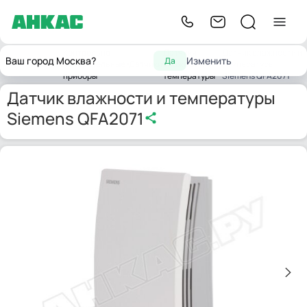
Контрольно-
Датчики
Датчик влажности и
Ваш город Москва?
Изменить
Да
Главная
измерительные
Датчики
влажности и
температуры
приборы
температуры
Siemens QFA2071
Датчик влажности и температуры
Siemens QFA2071