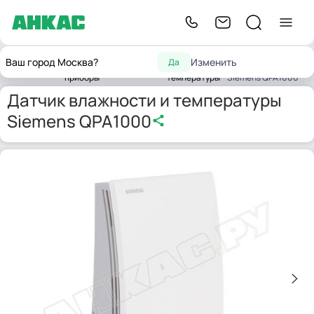
Контрольно-
Датчики
Датчик влажности и
Ваш город Москва?
Изменить
Да
Главная
измерительные
Датчики
влажности и
температуры
приборы
температуры
Siemens QPA1000
Датчик влажности и температуры
Siemens QPA1000