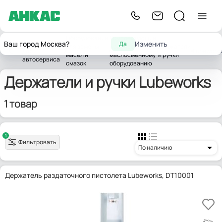
Оборудование
Комплектующие
Оборудование
Ваш город Москва?
Изменить
Да
для замены
и запчасти к
Держатели
Главная
для
Lubeworks
масел и
маслосменному
и ручки
автосервиса
смазок
оборудованию
Держатели и ручки Lubeworks
1 товар
1
Фильтровать
По наличию
Держатель раздаточного пистолета Lubeworks, DT10001