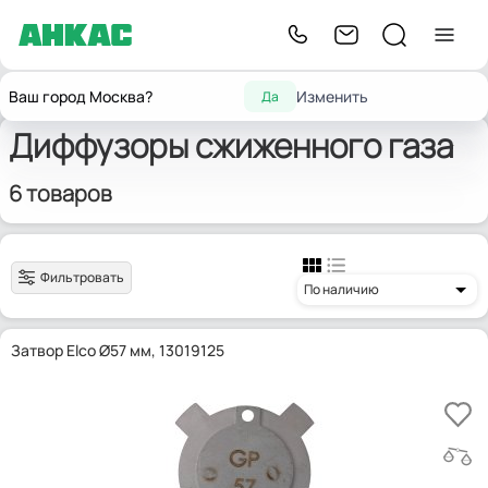
Запчасти для
Уравнительные
Диффузоры
Главная
Ваш город Москва?
Изменить
Да
горелок
диски
сжиженного газа
Диффузоры сжиженного газа
6 товаров
Фильтровать
По наличию
Затвор Elco Ø57 мм, 13019125