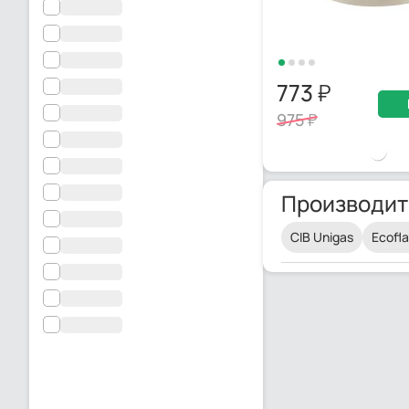
773
975
Производит
CIB Unigas
Ecofl