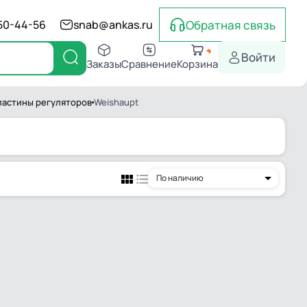
Обратная связь
550-44-56
snab@ankas.ru
Войти
Заказы
Сравнение
Корзина
ластины регуляторов
Weishaupt
По наличию