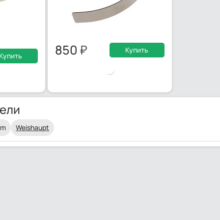
850
Купить
Купить
ели
am
Weishaupt