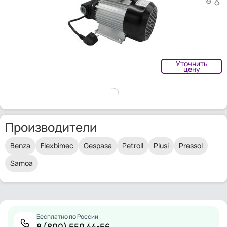
Уточнить
цену
Производители
Benza
Flexbimec
Gespasa
Petroll
Piusi
Pressol
Samoa
Бесплатно по России
8 (800) 550 44-56