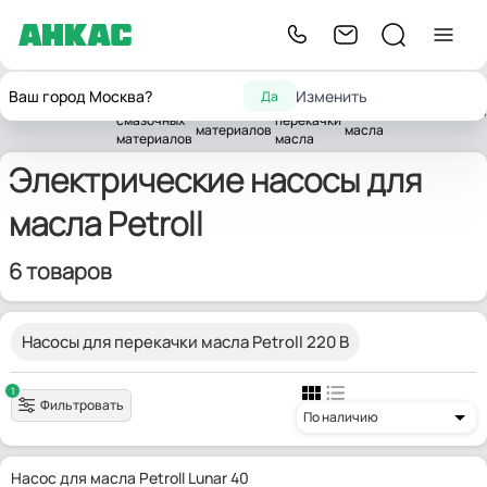
Насосы для
Насосы
Насосы для
Электрические
Ваш город Москва?
Изменить
Да
горюче-
для
Главная
Насосы
смазочных
насосы для
Petroll
смазочных
перекачки
материалов
масла
материалов
масла
Электрические насосы для
масла Petroll
6 товаров
Насосы для перекачки масла Petroll 220 В
1
Фильтровать
По наличию
Насос для масла Petroll Lunar 40