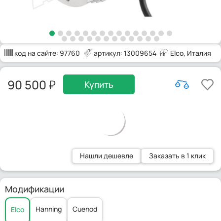
код на сайте:
97760
артикул: 13009654
Elco
, Италия
90 500
Купить
Нашли дешевле
Заказать в 1 клик
Модификации
Hanning
Cuenod
Elco