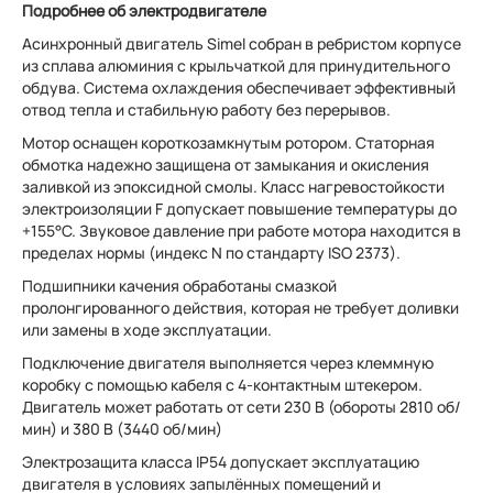
Подробнее об электродвигателе
Асинхронный двигатель Simel собран в ребристом корпусе
из сплава алюминия с крыльчаткой для принудительного
обдува. Система охлаждения обеспечивает эффективный
отвод тепла и стабильную работу без перерывов.
Мотор оснащен короткозамкнутым ротором. Статорная
обмотка надежно защищена от замыкания и окисления
заливкой из эпоксидной смолы. Класс нагревостойкости
электроизоляции F допускает повышение температуры до
+155°С. Звуковое давление при работе мотора находится в
пределах нормы (индекс N по стандарту ISO 2373).
Подшипники качения обработаны смазкой
пролонгированного действия, которая не требует доливки
или замены в ходе эксплуатации.
Подключение двигателя выполняется через клеммную
коробку с помощью кабеля с 4-контактным штекером.
Двигатель может работать от сети 230 В (обороты 2810 об/
мин) и 380 В (3440 об/мин)
Электрозащита класса IP54 допускает эксплуатацию
двигателя в условиях запылённых помещений и