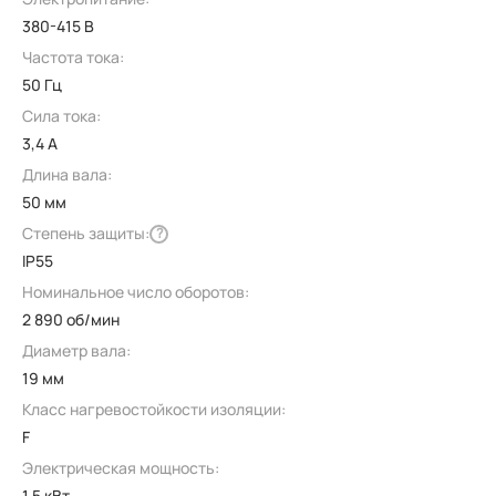
380-415 В
Частота тока:
50 Гц
Сила тока:
3,4 А
Длина вала:
50 мм
Степень защиты:
?
IP55
Номинальное число оборотов:
2 890 об/мин
Диаметр вала:
19 мм
Класс нагревостойкости изоляции:
F
Электрическая мощность:
1,5 кВт