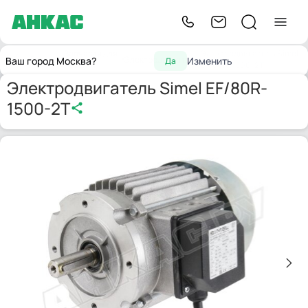
Запчасти для
Электродвигатель Simel
Главная
Электродвигатели
Ваш город Москва?
Изменить
Да
горелок
EF/80R-1500-2T
Электродвигатель Simel EF/80R-
1500-2T