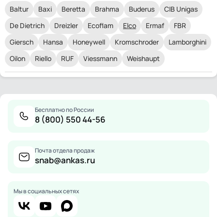
Baltur
Baxi
Beretta
Brahma
Buderus
CIB Unigas
De Dietrich
Dreizler
Ecoflam
Elco
Ermaf
FBR
Giersch
Hansa
Honeywell
Kromschroder
Lamborghini
Oilon
Riello
RUF
Viessmann
Weishaupt
Бесплатно по России
8 (800) 550 44-56
Почта отдела продаж
snab@ankas.ru
Мы в социальных сетях