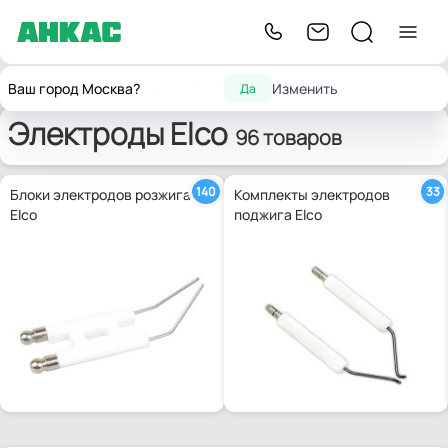
Главная
Запчасти для горелок
Электроды
Elco
Ваш город Москва?
Изменить
Да
Электроды Elco
96 товаров
140
33
Блоки электродов розжига
Комплекты электродов
Elco
поджига Elco