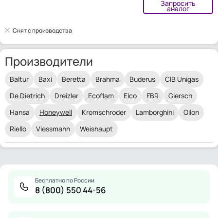
Запросить
аналог
Снят с производства
Производители
Baltur
Baxi
Beretta
Brahma
Buderus
CIB Unigas
De Dietrich
Dreizler
Ecoflam
Elco
FBR
Giersch
Hansa
Honeywell
Kromschroder
Lamborghini
Oilon
Riello
Viessmann
Weishaupt
Бесплатно по России
8 (800) 550 44-56