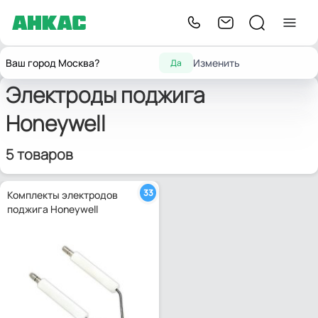
Запчасти для
Электроды поджига и
Электроды
Главная
Honeywell
Ваш город Москва?
Изменить
Да
горелок
ионизации
розжига
Электроды поджига
Honeywell
5 товаров
33
Комплекты электродов
поджига Honeywell