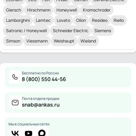
Giersch
Hirschmann
Honeywell
Kromschroder
Lamborghini
Lamtec
Lovato
Oilon
Resideo
Riello
Satronic / Honeywell
Schneider Electric
Siemens
Simson
Viessmann
Weishaupt
Wieland
Бесплатно по России
8 (800) 550 44-56
Почта отдела продаж
snab@ankas.ru
Мы в социальных сетях