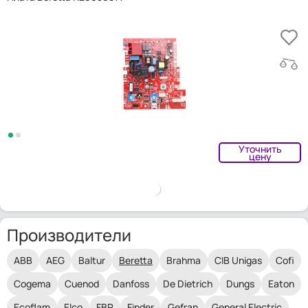
Уточнить
цену
Производители
ABB
AEG
Baltur
Beretta
Brahma
CIB Unigas
Cofi
Cogema
Cuenod
Danfoss
De Dietrich
Dungs
Eaton
Ecoflam
Elco
FBR
Finder
Gefran
General Electric