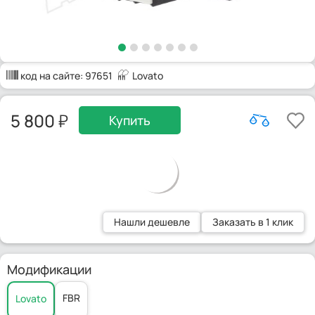
код на сайте:
97651
Lovato
5 800
Купить
Нашли дешевле
Заказать в 1 клик
Модификации
FBR
Lovato