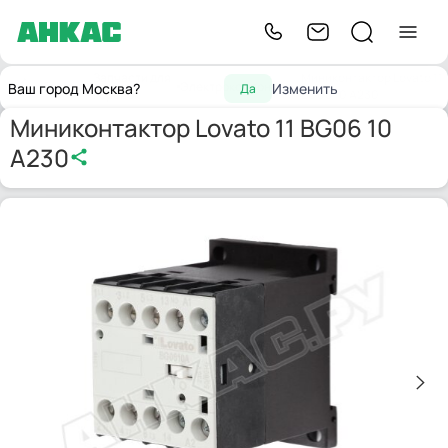
Запчасти для
Миниконтактор Lovato 11
Главная
Электрокомпоненты
Ваш город Москва?
Изменить
Да
горелок
BG06 10 A230
Миниконтактор Lovato 11 BG06 10
A230