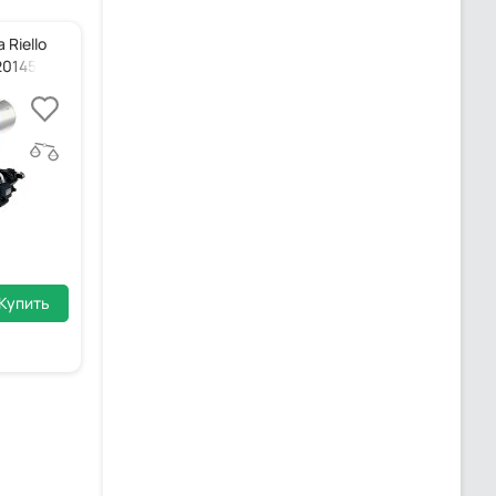
Riello
20145372
Купить