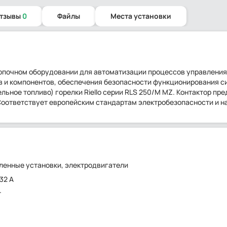
отзывы
0
Файлы
Места установки
 в топочном оборудовании для автоматизации процессов управления
в и компонентов, обеспечения безопасности функционирования 
льное топливо) горелки Riello серии RLS 250/M MZ. Контактор пр
Соответствует европейским стандартам электробезопасности и н
енные установки, электродвигатели
 32 А
т