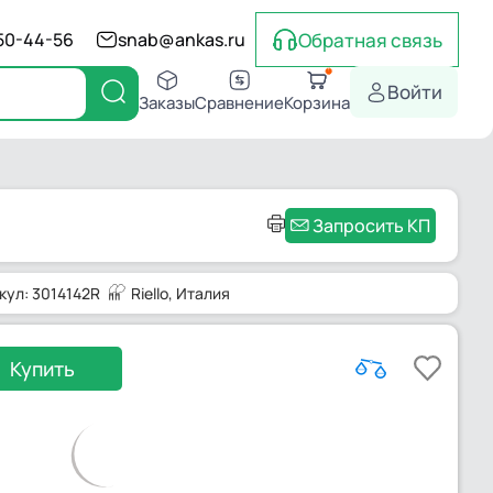
Обратная связь
550-44-56
snab@ankas.ru
Войти
Заказы
Сравнение
Корзина
Запросить КП
кул: 3014142R
Riello
, Италия
Купить