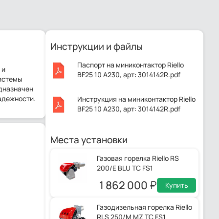
Инструкции и файлы
Паспорт на миниконтактор Riello
 и
BF25 10 A230, арт: 3014142R.pdf
системы
едназначен
адежности.
Инструкция на миниконтактор Riello
BF25 10 A230, арт: 3014142R.pdf
Места установки
Газовая горелка Riello RS
200/E BLU TC FS1
1 862 000
Купить
Газодизельная горелка Riello
RLS 250/M MZ TC FS1