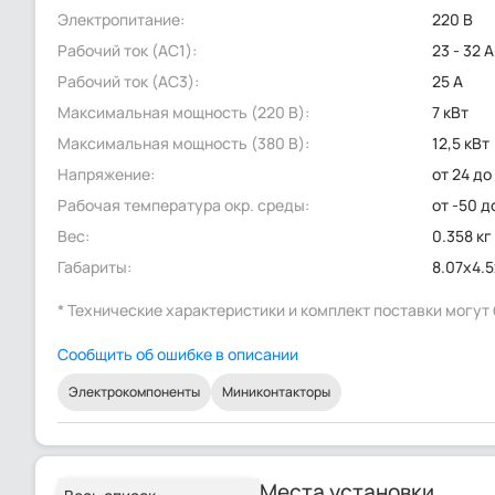
Электропитание:
220 В
Рабочий ток (AC1):
23 - 32 А
Рабочий ток (AC3):
25 А
Максимальная мощность (220 В):
7 кВт
Максимальная мощность (380 В):
12,5 кВт
Напряжение:
от 24 до
Рабочая температура окр. среды:
от -50 д
Вес:
0.358 кг
Габариты:
8.07x4.5
* Технические характеристики и комплект поставки могу
Сообщить об ошибке в описании
Электрокомпоненты
Миниконтакторы
Места установки