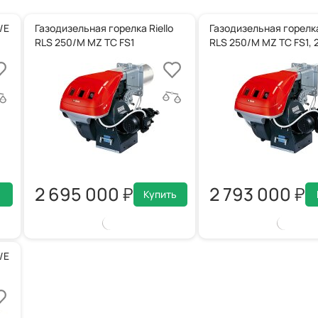
/E
Газодизельная горелка Riello
Газодизельная горелка 
RLS 250/M MZ TC FS1
RLS 250/M MZ TC FS1, 
2 695 000
2 793 000
Купить
/E