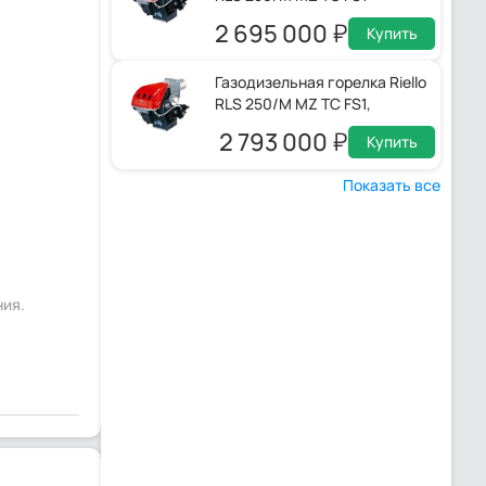
2 695 000
Купить
Газодизельная горелка Riello
RLS 250/M MZ TC FS1,
20145372
2 793 000
Купить
Показать все
ния.