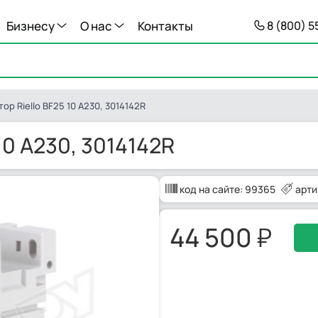
Бизнесу
О нас
Контакты
8 (800) 
р Riello BF25 10 A230, 3014142R
10 A230, 3014142R
код на сайте:
99365
арти
44 500