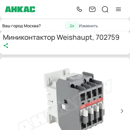
Запчасти для
Миниконтактор
Главная
Электрокомпоненты
Ваш город Москва?
Изменить
Да
горелок
Weishaupt, 702759
Миниконтактор Weishaupt, 702759