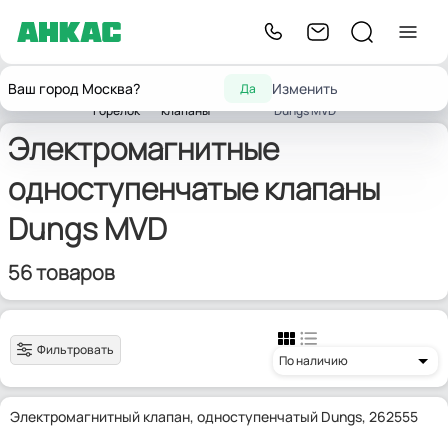
Запчасти
Газовые
Электромагнитные
Ваш город Москва?
Изменить
Да
Главная
для
электромагнитные
одноступенчатые клапаны
горелок
клапаны
Dungs MVD
Электромагнитные
одноступенчатые клапаны
Dungs MVD
56 товаров
Фильтровать
По наличию
Электромагнитный клапан, одноступенчатый Dungs, 262555