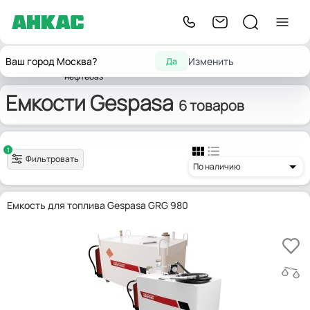
Оборудование для
Оборудование
Ваш город Москва?
Изменить
Да
Главная
автозаправочных станций,
Емкости
Gespasa
для Мини АЗС
нефтебаз
Емкости Gespasa
6 товаров
1
Фильтровать
По наличию
Емкость для топлива Gespasa GRG 980