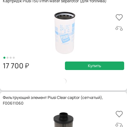
Картридж Piusi 150 l/min water separotor (для топлива)
17 700
Купить
Фильтрующий элемент Piusi Clear captor (сетчатый),
F00611060