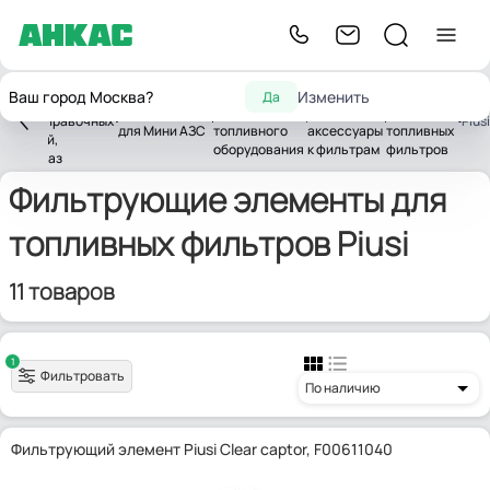
Оборудование
Аксессуары
Картриджи
Картриджи
Ваш город Москва?
Изменить
Да
для
Оборудование
для
и
для
автозаправочных
Piusi
для Мини АЗС
топливного
аксессуары
топливных
станций,
оборудования
к фильтрам
фильтров
нефтебаз
Фильтрующие элементы для
топливных фильтров Piusi
11 товаров
1
Фильтровать
По наличию
Фильтрующий элемент Piusi Clear captor, F00611040