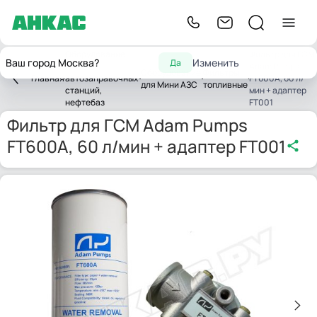
Оборудование
Фильтр для ГСМ
Ваш город Москва?
Изменить
Да
для
Adam Pumps
Оборудование
Фильтры
Главная
автозаправочных
FT600A, 60 л/
для Мини АЗС
топливные
станций,
мин + адаптер
нефтебаз
FT001
Фильтр для ГСМ Adam Pumps
FT600A, 60 л/мин + адаптер FT001