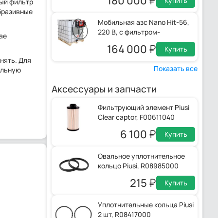
180 000
Купить
ный фильтр
бразивные
Мобильная азс Nano Hit-56,
220 В, с фильтром-
ае
сепаратором Clear captor
164 000
Купить
нять. Для
Показать все
ельную
Аксессуары и запчасти
Фильтрующий элемент Piusi
Clear captor, F00611040
6 100
Купить
Овальное уплотнительное
кольцо Piusi, R08985000
215
Купить
Уплотнительные кольца Piusi
2 шт, R08417000