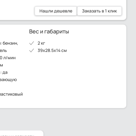
Нашли дешевле
Заказать в 1 клик
Вес и габариты
: бензин,
2 кг
зель
39x28.5x14 см
0 л/мин
км
: да
сывающую
пластиковый