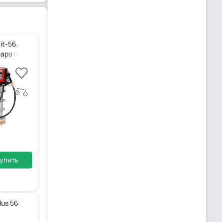
it-56,
аратором Clear captor
упить
lus 56