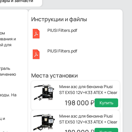
уары и запчасти
Инструкции и файлы
PIUSI Filters.pdf
ром
ования и
ый для
PIUSI Filters.pdf
траль
еличению
Места установки
Мини азс для бензина Piusi
ST EX50 12V+K33 ATEX + Clear
воды. На
captor + автоматический
198 000
Купить
пистолет
Мини азс для бензина Piusi
ц и
ST EX50 12V+K33 ATEX + Clear
captor + ручной пистолет