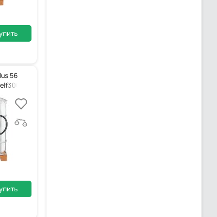
упить
lus 56
Self3000
упить