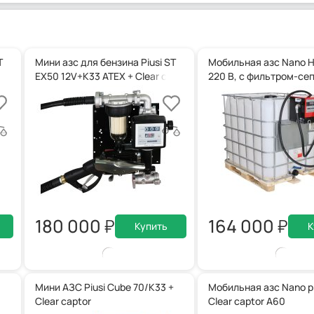
T
Мини азс для бензина Piusi ST
Мобильная азс Nano H
aptor + автоматический пистолет
EX50 12V+K33 ATEX + Clear captor + ручной пистолет
220 В, с фильтром-сеп
180 000
164 000
Купить
К
Мини АЗС Piusi Cube 70/K33 +
Мобильная азс Nano p
Clear captor
Clear captor A60