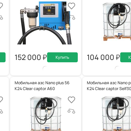
152 000
104 000
Купить
К
Мобильная азс Nano plus 56
Мобильная азс Nano p
K24 Clear captor A60
K24 Clear captor Self3