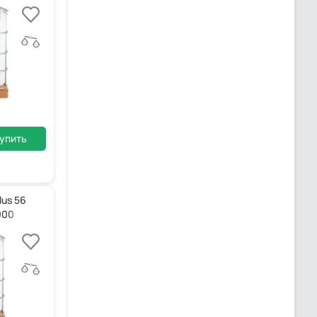
упить
lus 56
000