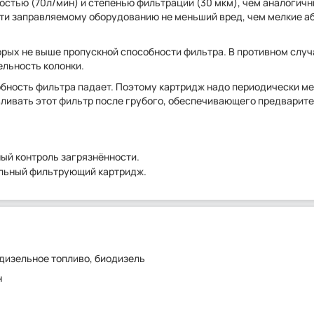
остью (70л/мин) и степенью фильтрации (30 мкм), чем аналогич
сти заправляемому оборудованию не меньший вред, чем мелкие а
рых не выше пропускной способности фильтра. В противном случ
ельность колонки.
бность фильтра падает. Поэтому картридж надо периодически ме
вливать этот фильтр после грубого, обеспечивающего предварит
ый контроль загрязнённости.
ельный фильтрующий картридж.
 дизельное топливо, биодизель
н