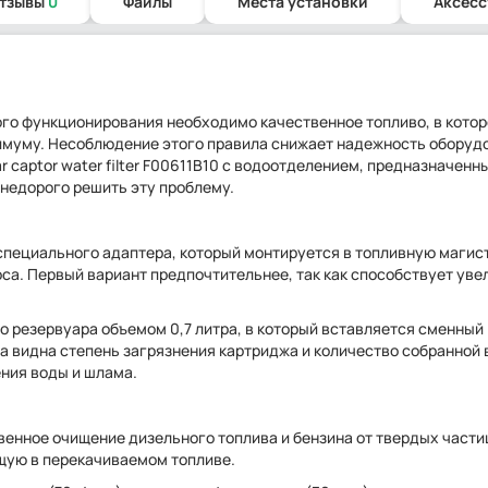
отзывы
0
Файлы
Места установки
Аксесс
го функционирования необходимо качественное топливо, в кото
имуму. Несоблюдение этого правила снижает надежность оборуд
r captor water filter F00611B10 с водоотделением, предназначенн
 недорого решить эту проблему.
специального адаптера, который монтируется в топливную магис
соса. Первый вариант предпочтительнее, так как способствует ув
ного резервуара объемом 0,7 литра, в который вставляется сменный
 видна степень загрязнения картриджа и количество собранной 
ния воды и шлама.
венное очищение дизельного топлива и бензина от твердых части
ющую в перекачиваемом топливе.