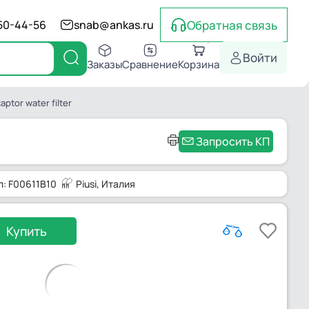
Обратная связь
550-44-56
snab@ankas.ru
Войти
Заказы
Сравнение
Корзина
aptor water filter
Запросить КП
л: F00611B10
Piusi
, Италия
Купить