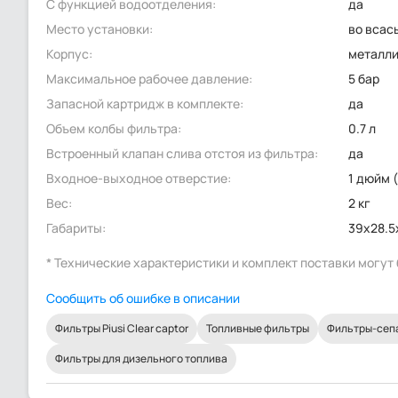
С функцией водоотделения:
да
Место установки:
во вса
Корпус:
металли
Максимальное рабочее давление:
5 бар
Запасной картридж в комплекте:
да
Объем колбы фильтра:
0.7 л
Встроенный клапан слива отстоя из фильтра:
да
Входное-выходное отверстие:
1 дюйм 
Вес:
2 кг
Габариты:
39x28.5
* Технические характеристики и комплект поставки могу
Сообщить об ошибке в описании
Фильтры Piusi Clear captor
Топливные фильтры
Фильтры-сепа
Фильтры для дизельного топлива