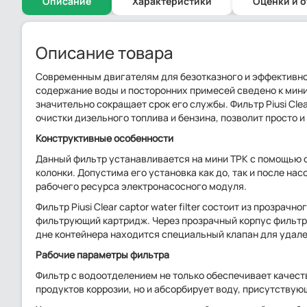
Описание
Характеристики
Оценки и 
Описание товара
Современным двигателям для безотказного и эффективно
содержание воды и посторонних примесей сведено к мин
значительно сокращает срок его службы. Фильтр Piusi Clea
очистки дизельного топлива и бензина, позволит просто и
Конструктивные особенности
Данный фильтр устанавливается на мини ТРК с помощью 
колонки. Допустима его установка как до, так и после на
рабочего ресурса электронасосного модуля.
Фильтр Piusi Clear captor water filter состоит из прозрач
фильтрующий картридж. Через прозрачный корпус фильтра
дне контейнера находится специальный клапан для удале
Рабочие параметры фильтра
Фильтр с водоотделением не только обеспечивает качест
продуктов коррозии, но и абсорбирует воду, присутству