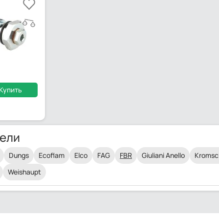
Купить
ели
Dungs
Ecoflam
Elco
FAG
FBR
Giuliani Anello
Kromsc
Weishaupt