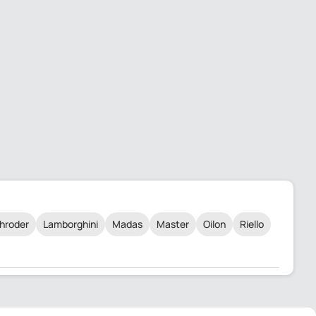
hroder
Lamborghini
Madas
Master
Oilon
Riello