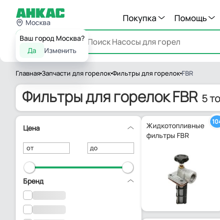
Покупка
Помощь
Москва
Ваш город Москва?
Каталог
Да
Изменить
Главная
Запчасти для горелок
Фильтры для горелок
FBR
Фильтры для горелок FBR
5 т
10
Жидкотопливные
Цена
фильтры FBR
от
до
Бренд