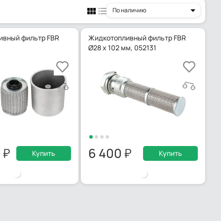
По наличию
ивный фильтр FBR
Жидкотопливный фильтр FBR
Ø28 x 102 мм, 052131
0
6 400
Купить
Купить