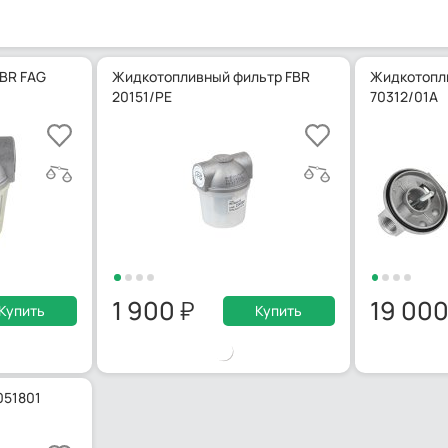
FBR FAG
Жидкотопливный фильтр FBR
Жидкотопл
20151/PE
70312/01A
1 900
19 00
Купить
Купить
051801