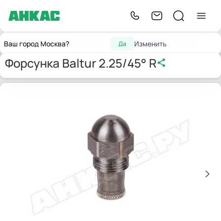
Главная
Запчасти для горелок
Форсунки
Форсунка Baltur 2.25/45° R
Ваш город Москва?
Изменить
Да
Форсунка Baltur 2.25/45° R