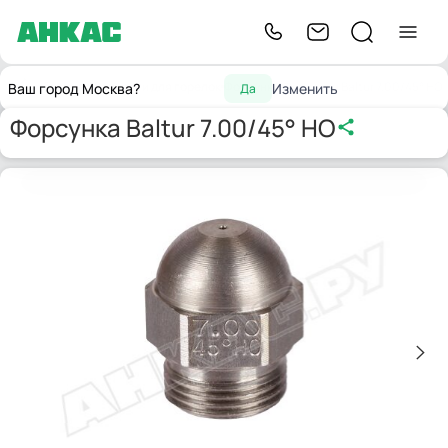
Главная
Запчасти для горелок
Форсунки
Форсунка Baltur 7.00/45° HO
Ваш город Москва?
Изменить
Да
Форсунка Baltur 7.00/45° HO