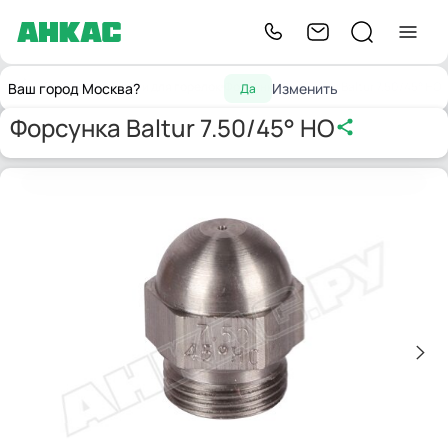
Главная
Запчасти для горелок
Форсунки
Форсунка Baltur 7.50/45° HO
Ваш город Москва?
Изменить
Да
Форсунка Baltur 7.50/45° HO