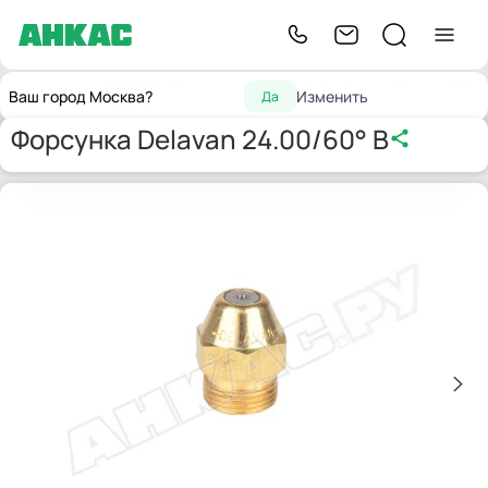
Запчасти для
Форсунка Delavan 24.00/60°
Главная
Форсунки
Ваш город Москва?
Изменить
Да
горелок
B
Форсунка Delavan 24.00/60° B