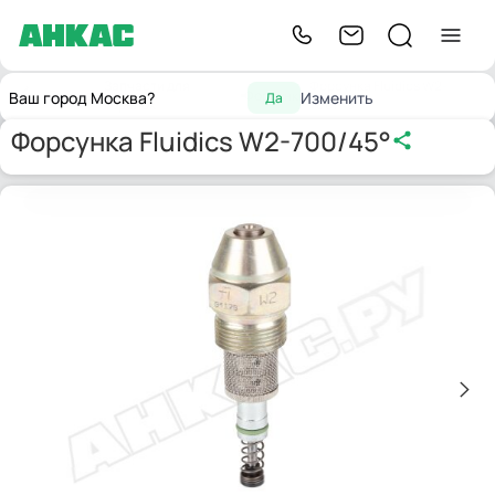
Запчасти для
Форсунка Fluidics W2-
Главная
Форсунки
Ваш город Москва?
Изменить
Да
горелок
700/45°
Форсунка Fluidics W2-700/45°