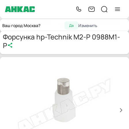
Запчасти для
Форсунка hp-Technik M2-P
Главная
Форсунки
Ваш город Москва?
Изменить
Да
горелок
0988M1-P
Форсунка hp-Technik M2-P 0988M1-
P