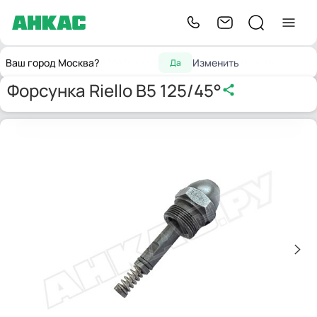
Главная
Запчасти для горелок
Форсунки
Форсунка Riello B5 125/45°
Ваш город Москва?
Изменить
Да
Форсунка Riello B5 125/45°