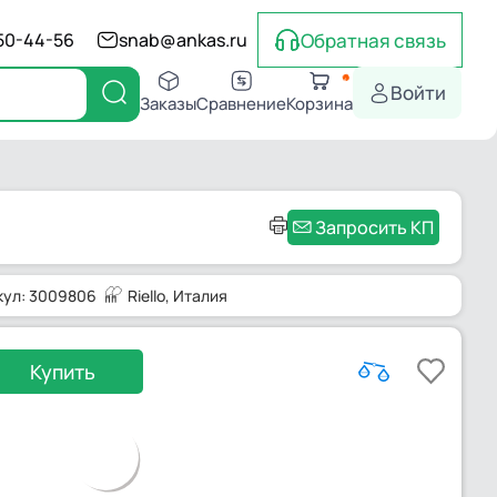
Обратная связь
550-44-56
snab@ankas.ru
Войти
Заказы
Сравнение
Корзина
Запросить КП
кул: 3009806
Riello
, Италия
Купить