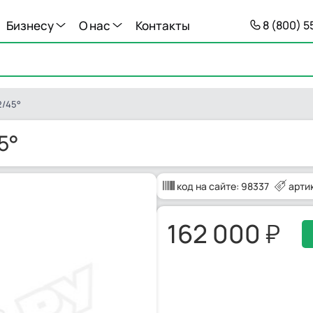
Бизнесу
О нас
Контакты
8 (800) 
2/45°
5°
код на сайте:
98337
арти
162 000