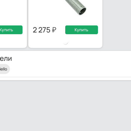
2 275
Купить
Купить
ели
iello