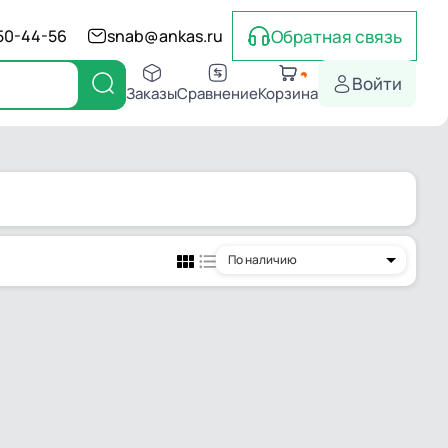
Обратная связь
550-44-56
snab@ankas.ru
Войти
Заказы
Сравнение
Корзина
По наличию