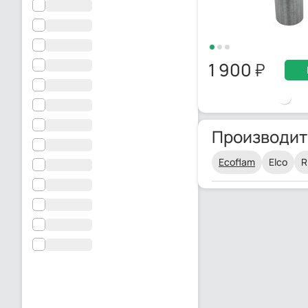
1 900
Производит
Ecoflam
Elco
R