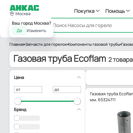
Покупка
Помощь
Москва
Ваш город Москва?
Каталог
Да
Изменить
Главная
Запчасти для горелок
Компоненты газовой трубы
Газов
Газовая труба Ecoflam
2 товара
Цена
от
до
Газовая труба Ecofla
мм, 65324711
Бренд