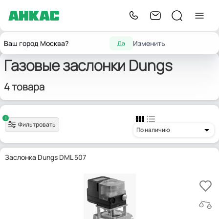
Запчасти для
Газовые
Главная
Сервоприводы
Dungs
Ваш город Москва?
Изменить
Да
горелок
заслонки
Газовые заслонки Dungs
4 товара
1
Фильтровать
По наличию
Заслонка Dungs DML 507