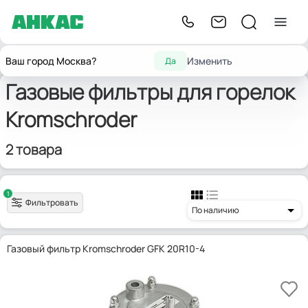
Запчасти для
Фильтры для
Газовые фильтры
Главная
Kromschroder
Ваш город Москва?
Изменить
Да
горелок
горелок
для горелок
Газовые фильтры для горелок
Kromschroder
2 товара
1
Фильтровать
По наличию
Газовый фильтр Kromschroder GFK 20R10-4