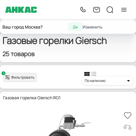
Главная
Горелки для котлов отопления
Газовые горелки
Giersch
Ваш город Москва?
Изменить
Да
Газовые горелки Giersch
25 товаров
1
Фильтровать
По наличию
Газовая горелка Giersch RG1