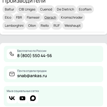
Производители
Baltur
CIB Unigas
Cuenod
De Dietrich
Ecoflam
Elco
FBR
Flameair
Giersch
Kromschroder
Lamborghini
Oilon
Riello
RUF
Weishaupt
Бесплатно по России
8 (800) 550 44-56
Почта отдела продаж
snab@ankas.ru
Мы в социальных сетях