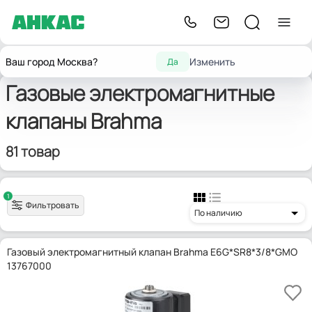
Главная
Запчасти для горелок
Газовые э/м клапаны
Brahma
Ваш город Москва?
Изменить
Да
Газовые электромагнитные
клапаны Brahma
81 товар
1
Фильтровать
По наличию
Газовый электромагнитный клапан Brahma E6G*SR8*3/8*GMO
13767000