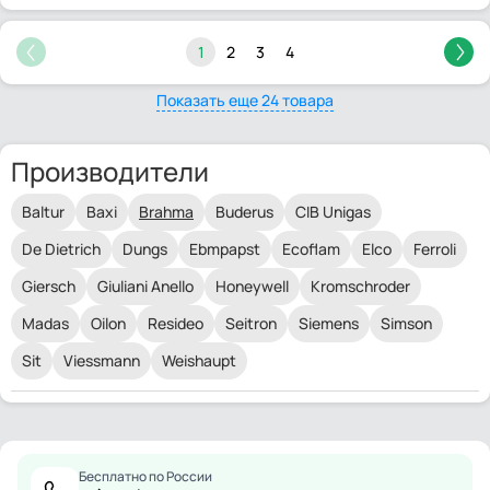
1
2
3
4
Показать еще 24 товара
Производители
Baltur
Baxi
Brahma
Buderus
CIB Unigas
De Dietrich
Dungs
Ebmpapst
Ecoflam
Elco
Ferroli
Giersch
Giuliani Anello
Honeywell
Kromschroder
Madas
Oilon
Resideo
Seitron
Siemens
Simson
Sit
Viessmann
Weishaupt
Бесплатно по России