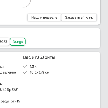
Нашли дешевле
Заказать в 1 клик
5953
Dungs
Вес и габариты
лки
1.3 кг
 давление:
10.3x3x9 см
4"
/4", Rp 3/8"
реды: от -15