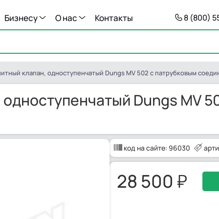
Бизнесу
О нас
Контакты
8 (800) 
итный клапан, одноступенчатый Dungs MV 502 с патрубковым соед
 одноступенчатый Dungs MV 50
код на сайте:
96030
арти
28 500