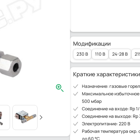
Модификации
230 В
110 В
24-28 В
21
Краткие характеристики
Назначение: газовые горе
Максимальное избыточное
500 мбар
Соединение на входе: Rp 1/
Соединение на выходе: Rp 3
Электропитание: 220 В
Рабочая температура окр. с
до 60 °C