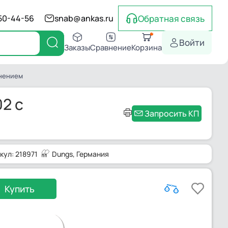
Обратная связь
550-44-56
snab@ankas.ru
Войти
Заказы
Сравнение
Корзина
инением
2 с
Запросить КП
кул: 218971
Dungs
, Германия
Купить