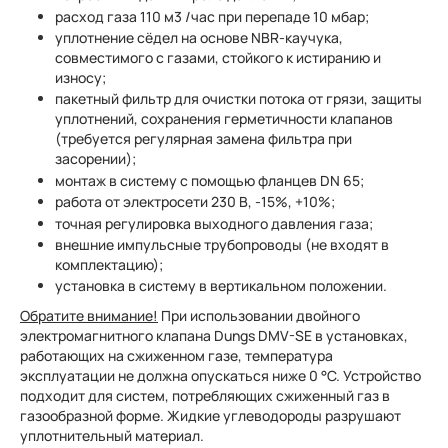
расход газа 110 м3 /час при перепаде 10 мбар;
уплотнение сёдел на основе NBR-каучука,
совместимого с газами, стойкого к истиранию и
износу;
пакетный фильтр для очистки потока от грязи, защиты
уплотнений, сохранения герметичности клапанов
(требуется регулярная замена фильтра при
засорении);
монтаж в систему с помощью фланцев DN 65;
работа от электросети 230 В, -15%, +10%;
точная регулировка выходного давления газа;
внешние импульсные трубопроводы (не входят в
комплектацию);
установка в систему в вертикальном положении.
Обратите внимание!
При использовании двойного
электромагнитного клапана Dungs DMV-SE в установках,
работающих на сжиженном газе, температура
эксплуатации не должна опускаться ниже 0 °С. Устройство
подходит для систем, потребляющих сжиженный газ в
газообразной форме. Жидкие углеводороды разрушают
уплотнительный материал.