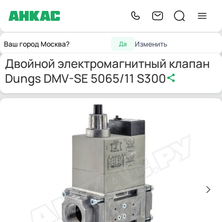
Запчасти
Газовые э/
Двойной электромагнитный клапан
Главная
Ваш город Москва?
Изменить
Да
для горелок
м клапаны
Dungs DMV-SE 5065/11 S300
Двойной электромагнитный клапан
Dungs DMV-SE 5065/11 S300